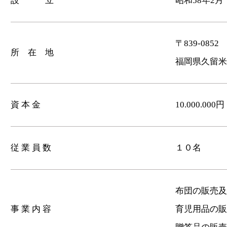
設 立
昭和58年2月
〒839-0852
所 在 地
福岡県久留米
資 本 金
10.000.000円
従 業 員 数
１０名
布団の販売及
事 業 内 容
育児用品の販