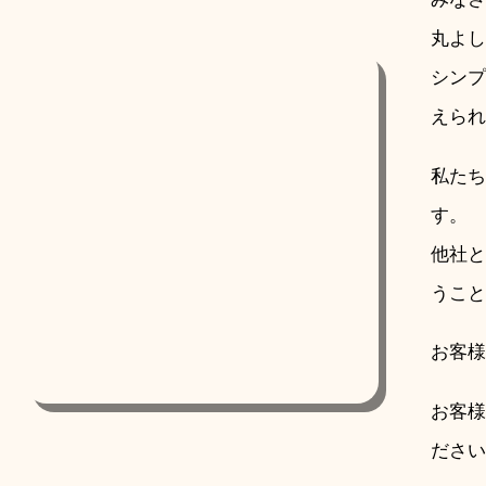
丸よし
シンプ
えられ
私たち
す。
他社と
うこと
お客様
お客様
ださい